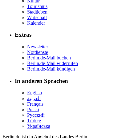
Kultur
Tourismus
Stadtleben
Wirtschaft
Kalender
Extras
Newsletter
Notdienste
Berlin.de-Mail buchen
Berlin.de-Mail widerrufen
Berlin.de-Mail kündigen
In anderen Sprachen
English
العربية
Français
Polski
Русский
Türkçe
Українська
Berlin.de ist ein Angebot des Landes Berlin.