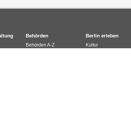
altung
Behörden
Berlin erleben
Behörden A-Z
Kultur
15
Senatsverwaltungen
Tourismus
rung
Bezirksämter
Stadtleben
Bürgerämter
Wirtschaft
 Berlin
Jobcenter
Kalender