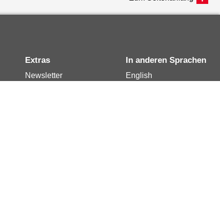
Extras
In anderen Sprachen
Newsletter
English
Notdienste
العربية
Berlin.de-Mail buchen
Français
Berlin.de-Mail
Polski
widerrufen
Русский
Berlin.de-Mail
Türkçe
kündigen
Українська