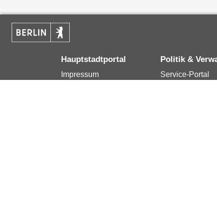
Hauptstadtportal
Politik & Verw
Impressum
Service-Portal
Kontakt
Bürgertelefon 1
Datenschutzerklärung
Terminvereinba
Erklärung zur
Presse
Barrierefreiheit
Karriere im Land
Berlin.de ist ein Angebot des Landes Berlin.