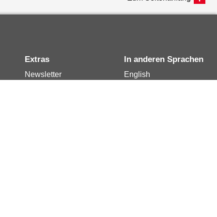
Extras
In anderen Sprachen
Newsletter
English
Notdienste
العربية
Berlin.de-Mail buchen
Français
Berlin.de-Mail
Polski
widerrufen
Русский
Berlin.de-Mail
Türkçe
kündigen
Українська