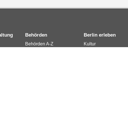
altung
Behörden
Berlin erleben
Behörden A-Z
Kultur
15
Senatsverwaltungen
Tourismus
rung
Bezirksämter
Stadtleben
Bürgerämter
Wirtschaft
 Berlin
Jobcenter
Kalender