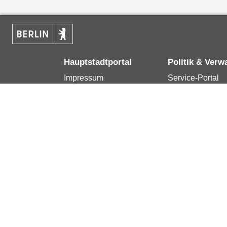
Hauptstadtportal
Politik & Verw
Impressum
Service-Portal
Kontakt
Bürgertelefon 1
Datenschutzerklärung
Terminvereinba
Erklärung zur
Presse
Barrierefreiheit
Karriere im Land
Berlin.de ist ein Angebot des Landes Berlin.