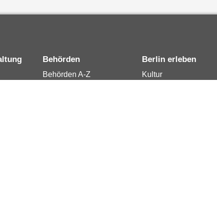
altung
Behörden
Berlin erleben
Behörden A-Z
Kultur
15
Senatsverwaltungen
Tourismus
rung
Bezirksämter
Stadtleben
Bürgerämter
Wirtschaft
 Berlin
Jobcenter
Kalender