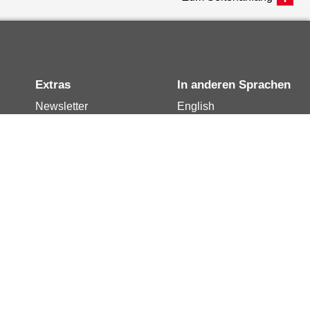
Extras
In anderen Sprachen
Newsletter
English
Notdienste
العربية
Berlin.de-Mail buchen
Français
Berlin.de-Mail
Polski
widerrufen
Русский
Berlin.de-Mail
Türkçe
kündigen
Українська