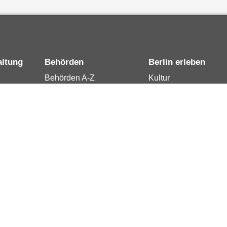
altung
Behörden
Berlin erleben
Behörden A-Z
Kultur
15
Senatsverwaltungen
Tourismus
rung
Bezirksämter
Stadtleben
Bürgerämter
Wirtschaft
 Berlin
Jobcenter
Kalender