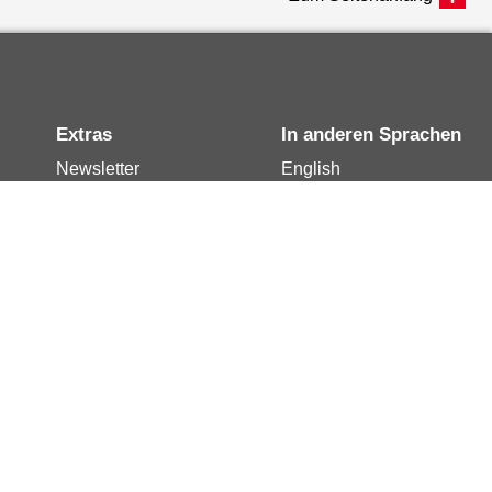
Extras
In anderen Sprachen
Newsletter
English
Notdienste
العربية
Berlin.de-Mail buchen
Français
Berlin.de-Mail
Polski
widerrufen
Русский
Berlin.de-Mail
Türkçe
kündigen
Українська