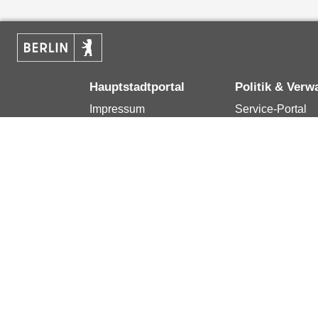
Hauptstadtportal
Politik & Verw
Impressum
Service-Portal
Kontakt
Bürgertelefon 1
Datenschutzerklärung
Terminvereinba
Erklärung zur
Presse
Barrierefreiheit
Karriere im Land
Berlin.de ist ein Angebot des Landes Berlin.