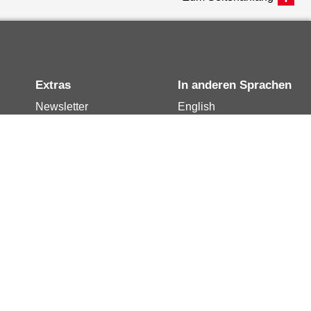
Extras
In anderen Sprachen
Newsletter
English
Notdienste
العربية
Berlin.de-Mail buchen
Français
Berlin.de-Mail
Polski
widerrufen
Русский
Berlin.de-Mail
Türkçe
kündigen
Українська