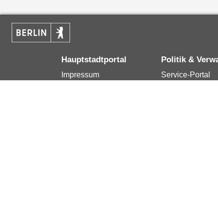
Hauptstadtportal
Politik & Verw
Impressum
Service-Portal
Kontakt
Bürgertelefon 1
Datenschutzerklärung
Terminvereinba
Erklärung zur
Presse
Barrierefreiheit
Karriere im Land
Berlin.de ist ein Angebot des Landes Berlin.