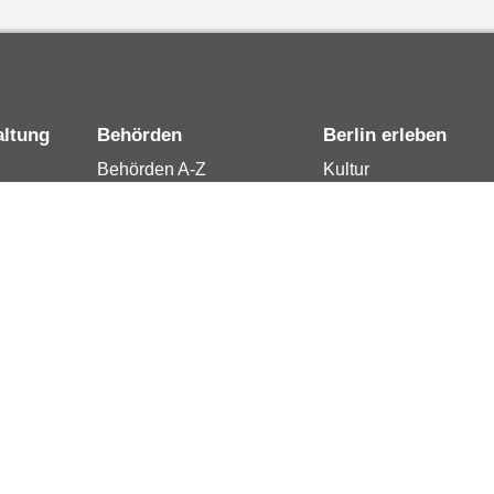
altung
Behörden
Berlin erleben
Behörden A-Z
Kultur
15
Senatsverwaltungen
Tourismus
rung
Bezirksämter
Stadtleben
Bürgerämter
Wirtschaft
 Berlin
Jobcenter
Kalender