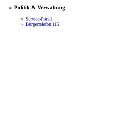
Politik & Verwaltung
Service-Portal
Bürgertelefon 115
Terminvereinbarung
Presse
Karriere im Land Berlin
Behörden
Behörden A-Z
Senatsverwaltungen
Bezirksämter
Bürgerämter
Jobcenter
Berlin erleben
Kultur
Tourismus
Stadtleben
Wirtschaft
Kalender