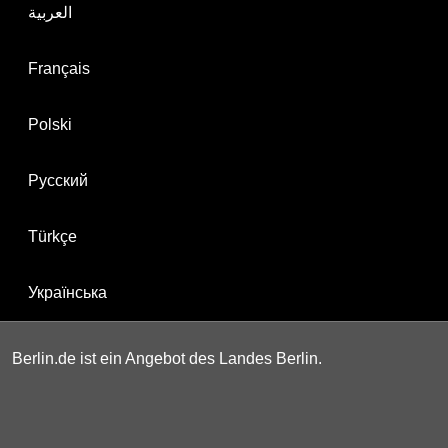
العربية
Français
Polski
Русский
Türkçe
Українська
Berlin.de ist ein Angebot des Landes Berlin.