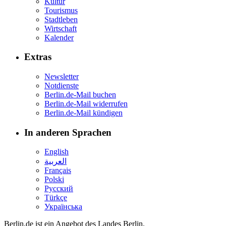
Kultur
Tourismus
Stadtleben
Wirtschaft
Kalender
Extras
Newsletter
Notdienste
Berlin.de-Mail buchen
Berlin.de-Mail widerrufen
Berlin.de-Mail kündigen
In anderen Sprachen
English
العربية
Français
Polski
Русский
Türkçe
Українська
Berlin.de ist ein Angebot des Landes Berlin.