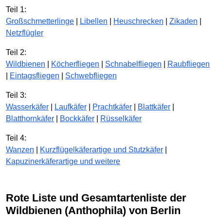
Teil 1:
Großschmetterlinge
|
Libellen
|
Heuschrecken
|
Zikaden
|
Netzflügler
Teil 2:
Wildbienen
|
Köcherfliegen
|
Schnabelfliegen
|
Raubfliegen
|
Eintagsfliegen
|
Schwebfliegen
Teil 3:
Wasserkäfer
|
Laufkäfer
|
Prachtkäfer
|
Blattkäfer
|
Blatthornkäfer
|
Bockkäfer
|
Rüsselkäfer
Teil 4:
Wanzen
|
Kurzflügelkäfer­artige und Stutzkäfer
|
Kapuzinerkäfer­artige und weitere
Rote Liste und Gesamtartenliste der
Wildbienen (Anthophila) von Berlin