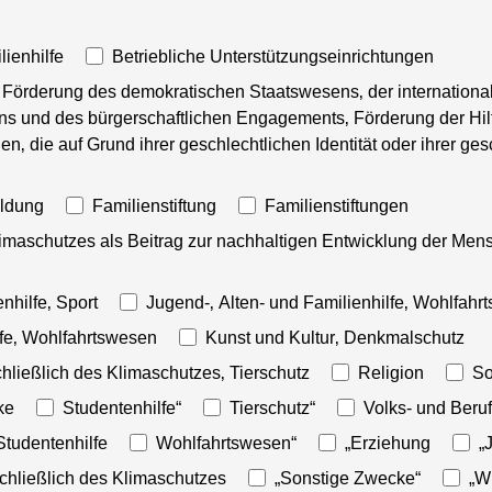
lienhilfe
Betriebliche Unterstützungseinrichtungen
Förderung des demokratischen Staatswesens‚ der internationa
 und des bürgerschaftlichen Engagements‚ Förderung der Hilfe 
n‚ die auf Grund ihrer geschlechtlichen Identität oder ihrer ge
ildung
Familienstiftung
Familienstiftungen
maschutzes als Beitrag zur nachhaltigen Entwicklung der Men
hilfe‚ Sport
Jugend-‚ Alten- und Familienhilfe‚ Wohlfahr
lfe‚ Wohlfahrtswesen
Kunst und Kultur‚ Denkmalschutz
hließlich des Klimaschutzes‚ Tierschutz
Religion
So
ke
Studentenhilfe“
Tierschutz“
Volks- und Beru
tudentenhilfe
Wohlfahrtswesen“
„Erziehung
„
chließlich des Klimaschutzes
„Sonstige Zwecke“
„W