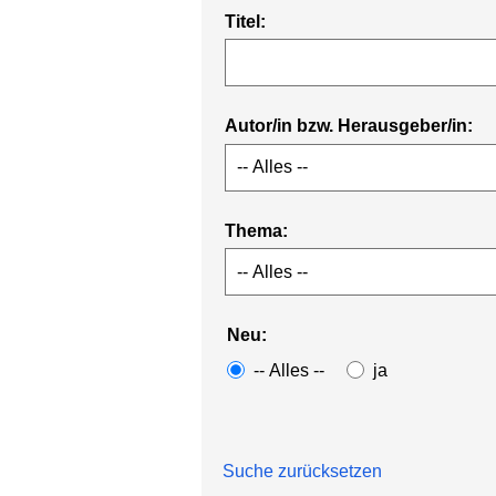
Titel:
Autor/in bzw. Herausgeber/in:
Thema:
Neu:
-- Alles --
ja
Suche zurücksetzen