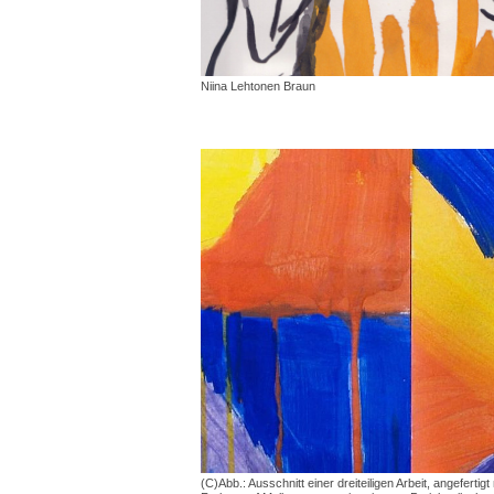
Niina Lehtonen Braun
(C)Abb.: Ausschnitt einer dreiteiligen Arbeit, angefertig