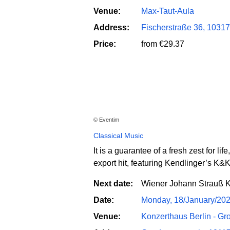
Venue:
Max-Taut-Aula
Address:
Fischerstraße 36, 10317
Price:
from €29.37
© Eventim
Classical Music
It is a guarantee of a fresh zest for l
export hit, featuring Kendlinger’s K&
Next date:
Wiener Johann Strauß K
Date:
Monday, 18/January/20
Venue:
Konzerthaus Berlin - Gr