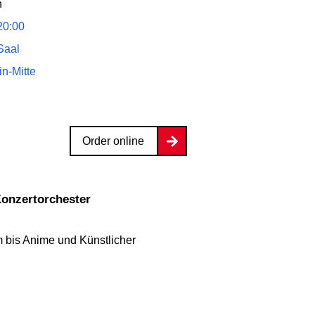
n
20:00
Saal
n-Mitte
Order online
 Konzertorchester
 bis Anime und Künstlicher