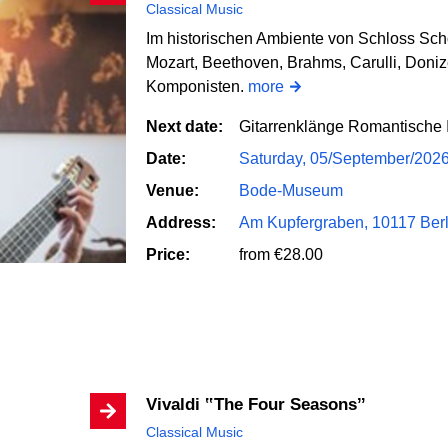
Classical Music
Im historischen Ambiente von Schloss Sc
Mozart, Beethoven, Brahms, Carulli, Doniz
Komponisten.
more
Next date:
Gitarrenklänge Romantische
Date:
Saturday, 05/September/202
Venue:
Bode-Museum
Address:
Am Kupfergraben, 10117 Berl
Price:
from €28.00
Vivaldi ‟The Four Seasonsˮ
Classical Music