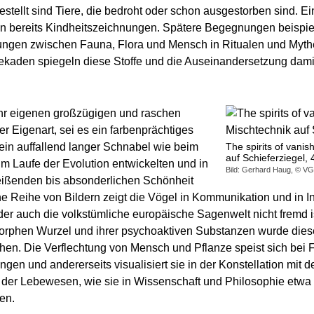
stellt sind Tiere, die bedroht oder schon ausgestorben sind. Ein
n bereits Kindheitszeichnungen. Spätere Begegnungen beispie
tungen zwischen Fauna, Flora und Mensch in Ritualen und Mythe
ekaden spiegeln diese Stoffe und die Auseinandersetzung damit
ihr eigenen großzügigen und raschen
er Eigenart, sei es ein farbenprächtiges
ein auffallend langer Schnabel wie beim
The spirits of vani
auf Schieferziegel,
 im Laufe der Evolution entwickelten und in
Bild: Gerhard Haug, © VG
nreißenden bis absonderlichen Schönheit
 Reihe von Bildern zeigt die Vögel in Kommunikation und in I
der auch die volkstümliche europäische Sagenwelt nicht fremd 
morphen Wurzel und ihrer psychoaktiven Substanzen wurde die
sehen. Die Verflechtung von Mensch und Pflanze speist sich be
en und andererseits visualisiert sie in der Konstellation mit 
er Lebewesen, wie sie in Wissenschaft und Philosophie etwa 
en.