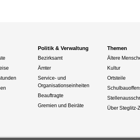
Politik & Verwaltung
Themen
ste
Bezirksamt
Ältere Mensch
eise
Ämter
Kultur
stunden
Service- und
Ortsteile
Organisationseinheiten
gen
Schulbauoffen
Beauftragte
Stellenaussch
Gremien und Beiräte
Über Steglitz-