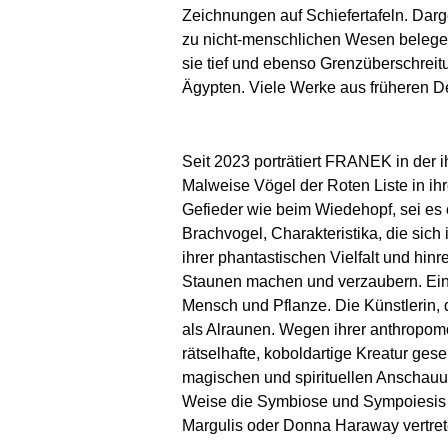
Zeichnungen auf Schiefertafeln. Darge
zu nicht-menschlichen Wesen belege
sie tief und ebenso Grenzüberschrei
Ägypten. Viele Werke aus früheren D
Seit 2023 porträtiert FRANEK in der 
Malweise Vögel der Roten Liste in ihr
Gefieder wie beim Wiedehopf, sei es 
Brachvogel, Charakteristika, die sich
ihrer phantastischen Vielfalt und hi
Staunen machen und verzaubern. Eine
Mensch und Pflanze. Die Künstlerin, 
als Alraunen. Wegen ihrer anthropo
rätselhafte, koboldartige Kreatur ge
magischen und spirituellen Anschauung
Weise die Symbiose und Sympoiesis d
Margulis oder Donna Haraway vertret