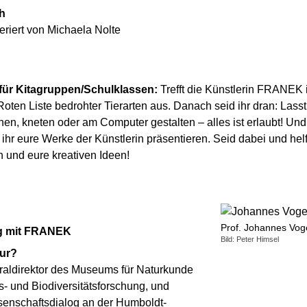
h
iert von Michaela Nolte
für Kitagruppen/Schulklassen:
Trefft die Künstlerin FRANEK 
Roten Liste bedrohter Tierarten aus. Danach seid ihr dran: Lasst e
chnen, kneten oder am Computer gestalten – alles ist erlaubt! U
hr eure Werke der Künstlerin präsentieren. Seid dabei und helf
 und eure kreativen Ideen!
Prof. Johannes Voge
ng mit FRANEK
Bild: Peter Himsel
tur?
raldirektor des Museums für Naturkunde
ons- und Biodiversitätsforschung, und
ssenschaftsdialog an der Humboldt-