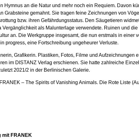
t ein Hymnus an die Natur und mehr noch ein Requiem. Davon k
 an Grabsteine gemahnt. Sie tragen feine Zeichnungen von Vöge
usrottung bzw. ihren Gefährdungsstatus. Den Säugetieren widm
rgänglichkeit als Malunterlage verwendete. Ruinen und die l
ultur an. Die Werkgruppe insgesamt, die nun erstmals in einer 
k in progress, eine Fortschreibung ungeheurer Verluste.
nerin, Grafikerin. Plastiken, Fotos, Filme und Aufzeichnungen 
ahren im DISTANZ Verlag erschienen. Sie hatte zahlreiche Einz
uletzt 2021/2 in der Berlinischen Galerie.
 FRANEK – The Spirits of Vanishing Animals. Die Rote Liste (Au
g mit FRANEK